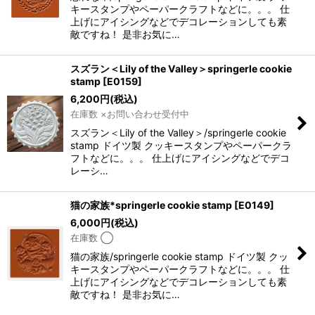
絞り込む
キースタンプやペーパークラフトなどに。。。 仕
上げにアイシングなどでデコレーションしても素
敵ですね！ 是非お気に…
スズラン＜Lily of the Valley＞springerle cookie
stamp
[
E0159
]
6,200
円
(税込)
在庫数 ×お問い合わせ受付中
スズラン＜Lily of the Valley＞/springerle cookie
stamp ドイツ製 クッキースタンプやペーパークラ
フトなどに。。。 仕上げにアイシングなどでデコ
レーシ…
猫の家族*springerle cookie stamp
[
E0149
]
6,000
円
(税込)
在庫数 ◯
猫の家族/springerle cookie stamp ドイツ製 クッ
キースタンプやペーパークラフトなどに。。。 仕
上げにアイシングなどでデコレーションしても素
敵ですね！ 是非お気に…