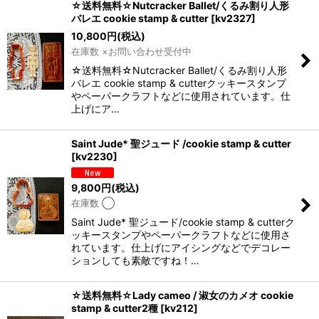
☆送料無料☆Nutcracker Ballet/くるみ割り人形
バレエ cookie stamp & cutter
[
kv2327
]
10,800
円
(税込)
在庫数 ×お問い合わせ受付中
☆送料無料☆Nutcracker Ballet/くるみ割り人形
バレエ cookie stamp & cutterクッキースタンプ
やペーパークラフトなどに使用されています。仕
上げにア…
Saint Jude* 聖ジュード /cookie stamp & cutter
[
kv2230
]
9,800
円
(税込)
在庫数 ◯
Saint Jude* 聖ジュード/cookie stamp & cutterク
ッキースタンプやペーパークラフトなどに使用さ
れています。仕上げにアイシングなどでデコレー
ションしても素敵ですね！…
☆送料無料☆Lady cameo / 淑女のカメオ cookie
stamp & cutter2種
[
kv212
]