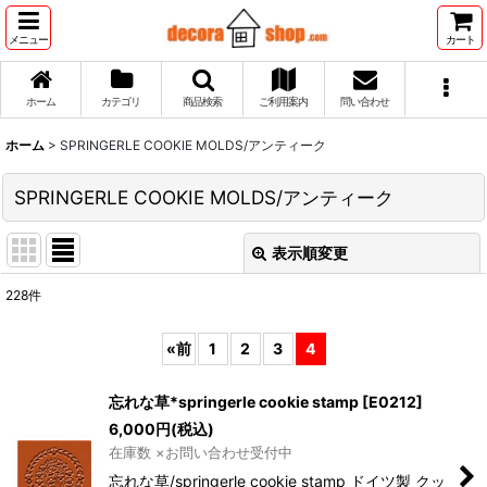
メニュー
カート
ホーム
カテゴリ
商品検索
ご利用案内
問い合わせ
ホーム
>
SPRINGERLE COOKIE MOLDS/アンティーク
SPRINGERLE COOKIE MOLDS/アンティーク
表示順変更
閉じる
228
件
サブカテゴリ
:
«
前
1
2
3
4
表示数
:
忘れな草*springerle cookie stamp
[
E0212
]
6,000
円
(税込)
並び順
:
在庫数 ×お問い合わせ受付中
忘れな草/springerle cookie stamp ドイツ製 クッ