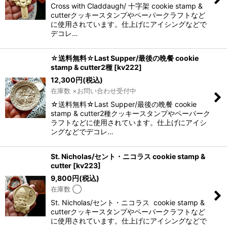
Cross with Claddaugh/ 十字架 cookie stamp &
cutterクッキースタンプやペーパークラフトなど
に使用されています。仕上げにアイシングなどで
デコレ…
☆送料無料☆Last Supper/最後の晩餐 cookie
stamp & cutter2種
[
kv222
]
12,300
円
(税込)
在庫数 ×お問い合わせ受付中
☆送料無料☆Last Supper/最後の晩餐 cookie
stamp & cutter2種クッキースタンプやペーパーク
ラフトなどに使用されています。仕上げにアイシ
ングなどでデコレ…
St. Nicholas/セント・ニコラス cookie stamp &
cutter
[
kv223
]
9,800
円
(税込)
在庫数 ◯
St. Nicholas/セント・ニコラス cookie stamp &
cutterクッキースタンプやペーパークラフトなど
に使用されています。仕上げにアイシングなどで