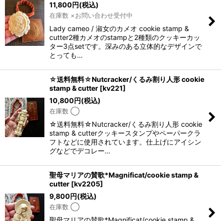
11,800
円
(税込)
在庫数 ×お問い合わせ受付中
Lady cameo / 淑女のカメオ cookie stamp &
cutter2種カメオのstampと2種類のクッキーカッ
ター3点setです。深みのある立体的なデザインで
とっても…
☆送料無料☆Nutcracker/くるみ割り人形 cookie
stamp & cutter
[
kv221
]
10,800
円
(税込)
在庫数 ◯
☆送料無料☆Nutcracker/くるみ割り人形 cookie
stamp & cutterクッキースタンプやペーパークラ
フトなどに使用されています。仕上げにアイシン
グなどでデコレー…
聖母マリアの賛歌*Magnificat/cookie stamp &
cutter
[
kv2205
]
9,800
円
(税込)
在庫数 ◯
聖母マリアの賛歌*Magnificat/cookie stamp &