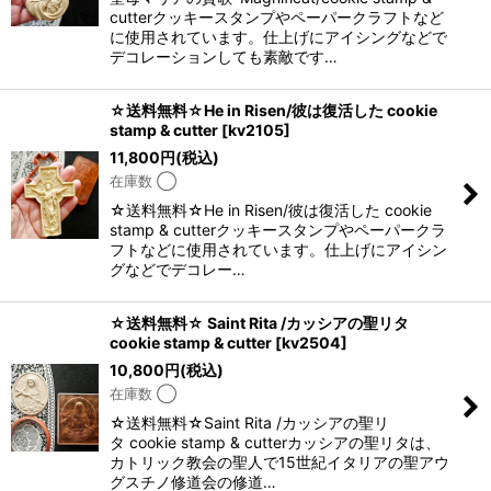
cutterクッキースタンプやペーパークラフトなど
に使用されています。仕上げにアイシングなどで
デコレーションしても素敵です…
☆送料無料☆He in Risen/彼は復活した cookie
stamp & cutter
[
kv2105
]
11,800
円
(税込)
在庫数 ◯
☆送料無料☆He in Risen/彼は復活した cookie
stamp & cutterクッキースタンプやペーパークラ
フトなどに使用されています。仕上げにアイシン
グなどでデコレー…
☆送料無料☆ Saint Rita /カッシアの聖リタ
cookie stamp & cutter
[
kv2504
]
10,800
円
(税込)
在庫数 ◯
☆送料無料☆Saint Rita /カッシアの聖リ
タ cookie stamp & cutterカッシアの聖リタは、
カトリック教会の聖人で15世紀イタリアの聖アウ
グスチノ修道会の修道…