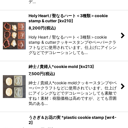
デ…
Holy Heart / 聖なるハート＜3種類＞cookie
stamp & cutter
[
kv210
]
8,200
円
(税込)
Holy Heart / 聖なるハート＜3種類＞cookie
stamp & cutterクッキースタンプやペーパークラ
フトなどに使用されています。仕上げにアイシン
グなどでデコレーションしても…
紳士 / 貴婦人*cookie mold
[
kv213
]
7,500
円
(税込)
紳士 / 貴婦人*cookie moldクッキースタンプやペ
ーパークラフトなどに使用されています。仕上げ
にアイシングなどでデコレーションしても素敵で
すね！素材：樹脂価格は高めですが、とても雰囲
気のある…
うさぎ＆お花の実 *plastic cookie stamp
[
wr4-
2
]