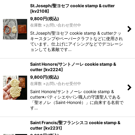
St.Joseph/聖ヨセフ cookie stamp & cutter
[
kv2108
]
9,800
円
(税込)
在庫数 ×お問い合わせ受付中
St.Joseph/聖ヨセフ cookie stamp & cutterクッ
キースタンプやペーパークラフトなどに使用され
ています。仕上げにアイシングなどでデコレーシ
ョンしても素敵です…
Saint Honore/サントノーレ cookie stamp &
cutter
[
kv2224
]
9,800
円
(税込)
在庫数 ×お問い合わせ受付中
Saint Honore/サントノーレ cookie stamp &
cutter※パティシエやパン職人の守護聖人である
「聖オノレ（Saint-Honoré）」に由来する名前で
す…
Saint Francis/聖フランシスコ cookie stamp &
cutter
[
kv2231
]