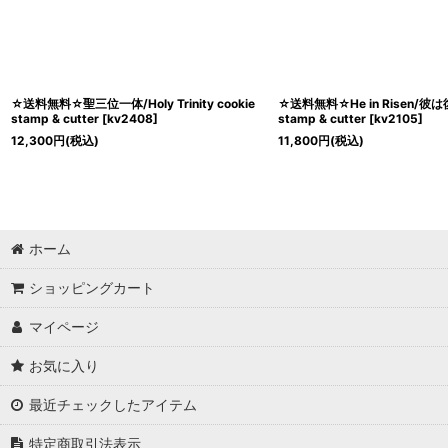
☆送料無料☆聖三位一体/Holy Trinity cookie
☆送料無料☆He in Risen/彼は
stamp & cutter
[
kv2408
]
stamp & cutter
[
kv2105
]
12,300
円
(税込)
11,800
円
(税込)
ホーム
ショッピングカート
マイページ
お気に入り
最近チェックしたアイテム
特定商取引法表示