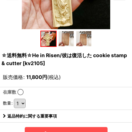
☆送料無料☆He in Risen/彼は復活した cookie stamp
& cutter
[
kv2105
]
販売価格
:
11,800
円
(税込)
在庫数 ◯
数量
:
返品特約に関する重要事項