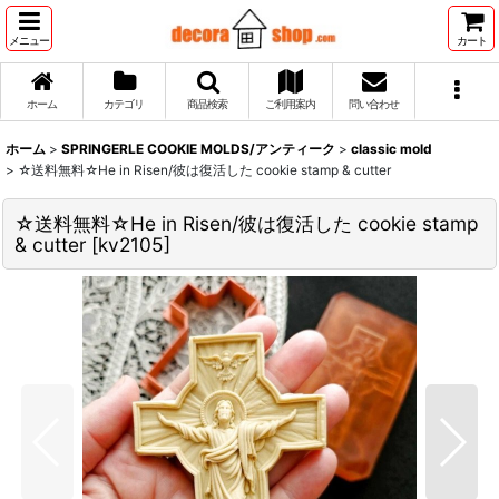
メニュー
カート
ホーム
カテゴリ
商品検索
ご利用案内
問い合わせ
ホーム
>
SPRINGERLE COOKIE MOLDS/アンティーク
>
classic mold
>
☆送料無料☆He in Risen/彼は復活した cookie stamp & cutter
☆送料無料☆He in Risen/彼は復活した cookie stamp
& cutter
[
kv2105
]