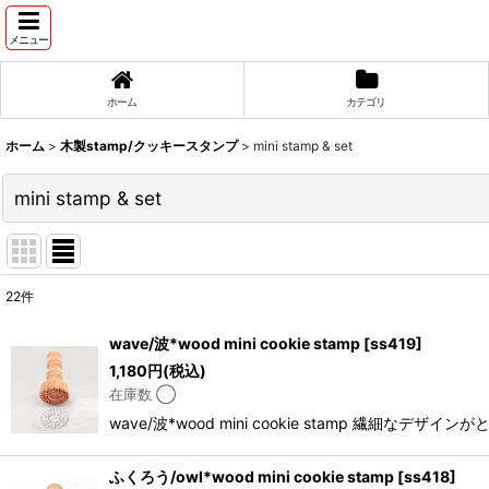
メニュー
ホーム
カテゴリ
ホーム
>
木製stamp/クッキースタンプ
>
mini stamp & set
mini stamp & set
22
件
表示数
:
wave/波*wood mini cookie stamp
[
ss419
]
1,180
円
(税込)
並び順
:
在庫数 ◯
wave/波*wood mini cookie stamp
ふくろう/owl*wood mini cookie stamp
[
ss418
]