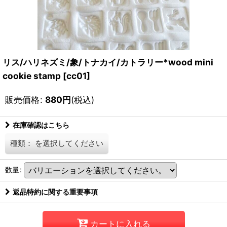
リス/ハリネズミ/象/トナカイ/カトラリー*wood mini
cookie stamp
[
cc01
]
販売価格
:
880
円
(税込)
在庫確認はこちら
種類：
を選択してください
数量
:
返品特約に関する重要事項
カートに入れる