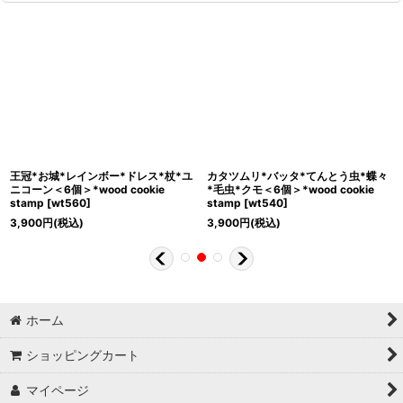
王冠*お城*レインボー*ドレス*杖*ユ
カタツムリ*バッタ*てんとう虫*蝶々
ニコーン＜6個＞*wood cookie
*毛虫*クモ＜6個＞*wood cookie
stamp
[
wt560
]
stamp
[
wt540
]
3,900
円
(税込)
3,900
円
(税込)
ホーム
ショッピングカート
マイページ