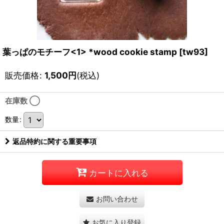
葉っぱのモチーフ<1> *wood cookie stamp
[
tw93
]
販売価格
:
1,500
円
(税込)
在庫数 ◯
数量
:
返品特約に関する重要事項
カートに入れる
お問い合わせ
お気に入り登録