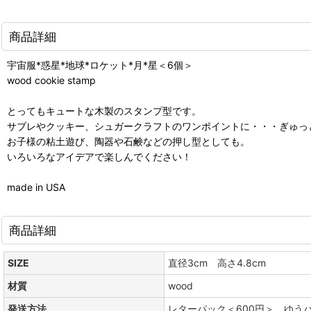
商品詳細
宇宙服*惑星*地球*ロケット*月*星＜6個＞
wood cookie stamp
とってもキュートな木製のスタンプ型です。
サブレやクッキー、シュガークラフトのワンポイントに・・・ぎゅっ
お子様の粘土遊び、陶器や石鹸などの押し型としても。
いろいろなアイデアで楽しんでください！
made in USA
商品詳細
SIZE
直径3cm 高さ4.8cm
材質
wood
発送方法
レターパック＜600円＞ ゆう