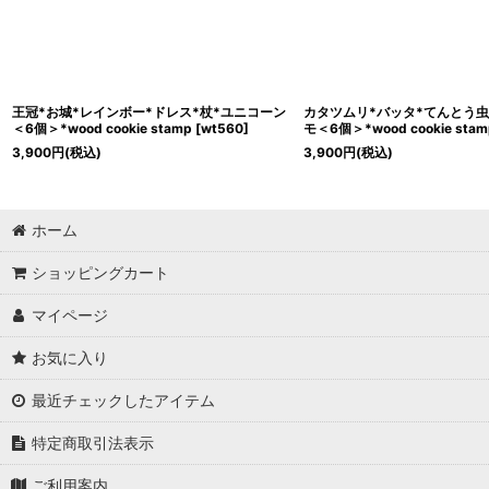
王冠*お城*レインボー*ドレス*杖*ユニコーン
カタツムリ*バッタ*てんとう虫
＜6個＞*wood cookie stamp
[
wt560
]
モ＜6個＞*wood cookie stam
3,900
円
(税込)
3,900
円
(税込)
ホーム
ショッピングカート
マイページ
お気に入り
最近チェックしたアイテム
特定商取引法表示
ご利用案内