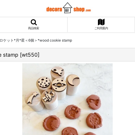
商品検索
ご利用案内
ット*月*星＜6個＞*wood cookie stamp
stamp
[
wt550
]