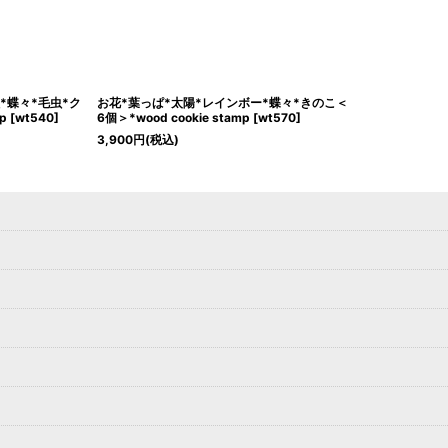
*蝶々*毛虫*ク
お花*葉っぱ*太陽*レインボー*蝶々*きのこ＜
p
[
wt540
]
6個＞*wood cookie stamp
[
wt570
]
3,900
円
(税込)