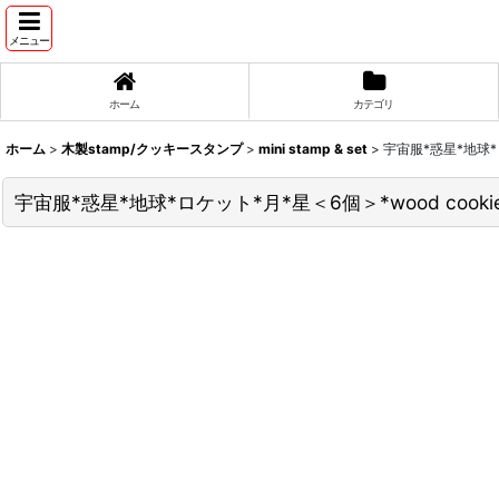
メニュー
ホーム
カテゴリ
ホーム
>
木製stamp/クッキースタンプ
>
mini stamp & set
>
宇宙服*惑星*地球*ロケ
宇宙服*惑星*地球*ロケット*月*星＜6個＞*wood cookie 