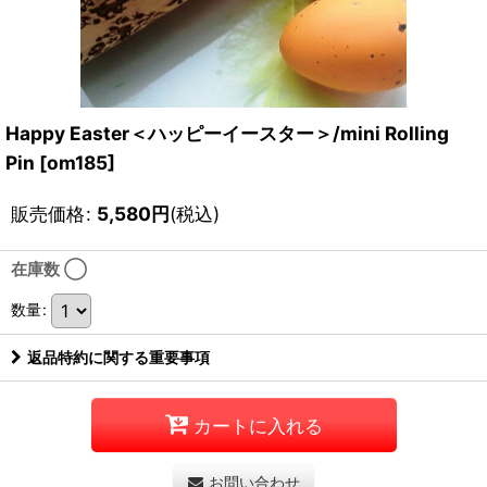
Happy Easter＜ハッピーイースター＞/mini Rolling
Pin
[
om185
]
販売価格
:
5,580
円
(税込)
在庫数 ◯
数量
:
返品特約に関する重要事項
カートに入れる
お問い合わせ