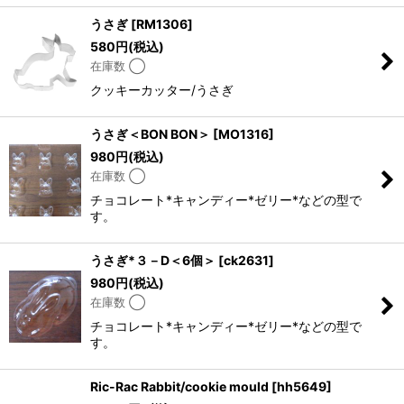
うさぎ
[
RM1306
]
580
円
(税込)
在庫数 ◯
クッキーカッター/うさぎ
うさぎ＜BON BON＞
[
MO1316
]
980
円
(税込)
在庫数 ◯
チョコレート*キャンディー*ゼリー*などの型で
す。
うさぎ*３－D＜6個＞
[
ck2631
]
980
円
(税込)
在庫数 ◯
チョコレート*キャンディー*ゼリー*などの型で
す。
Ric-Rac Rabbit/cookie mould
[
hh5649
]