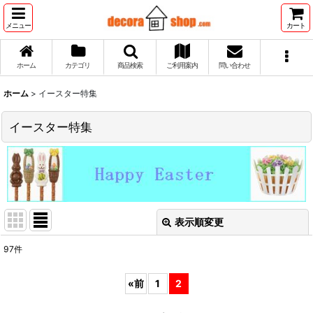
メニュー
カート
ホーム
カテゴリ
商品検索
ご利用案内
問い合わせ
ホーム
>
イースター特集
イースター特集
表示順変更
閉じる
97
件
表示数
:
«
前
1
2
並び順
: