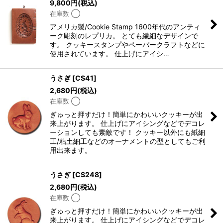
9,800
円
(税込)
在庫数 ◯
アメリカ製/Cookie Stamp 1600年代のアンティ
ーク彫刻のレプリカ。 とても繊細なデザインで
す。 クッキースタンプやペーパークラフトなどに
使用されています。 仕上げにアイシ…
うさぎ
[
CS41
]
2,680
円
(税込)
在庫数 ◯
ぎゅっと押すだけ！簡単にかわいいクッキーが出
来上がります。 仕上げにアイシングなどでデコレ
ーションしても素敵です！ クッキー以外にも紙細
工/粘土細工などのオーナメントの型としてもご利
用出来ます。
うさぎ
[
CS248
]
2,680
円
(税込)
在庫数 ◯
ぎゅっと押すだけ！簡単にかわいいクッキーが出
来上がります。 仕上げにアイシングなどでデコレ