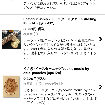
フトなどに使用されています。仕上げにアイシン
グなどでデコレーシ…
Easter Squares＜イースタースクエア＞/Rolling
Pin＜Ｍ＞
[
ｇｗ412
]
6,380
円
(税込)
在庫数 ◯
ポーランド製/ローリングピン＜Ｍ＞ 生地にロー
リングピンを押しあてながら模様をつけていきま
す。 後はお気に入りの抜型で型を取って完成で
す。 是非お気に入りのコレクションに加えて下さ
い。 …
うさぎ*イースターエッグ/cookie mould by
anis-paradies
[
ap6129
]
9,800
円
(税込)
在庫数 ×お問い合わせ受付中
うさぎ*イースターエッグ/cookie mould by anis-
paradies made in スイス クッキースタンプやペ
ーパークラフトなどに使用されています。 仕上げ
にアイシングな…