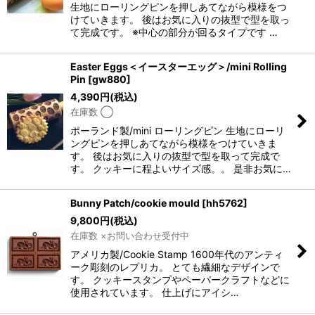
生地にローリングピンを押しあてながら模様をつ
けていきます。 後はお気に入りの抜型で型を取っ
て完成です。 ※中心の部分が回るタイプです …
Easter Eggs＜イースターエッグ＞/mini Rolling
Pin
[
gw880
]
4,390
円
(税込)
在庫数 ◯
ポーランド製/mini ローリングピン 生地にローリ
ングピンを押しあてながら模様をつけていきま
す。 後はお気に入りの抜型で型を取って完成で
す。 クッキーに程よいサイズ感。。 是非お気に…
Bunny Patch/cookie mould
[
hh5762
]
9,800
円
(税込)
在庫数 ×お問い合わせ受付中
アメリカ製/Cookie Stamp 1600年代のアンティ
ーク彫刻のレプリカ。 とても繊細なデザインで
す。 クッキースタンプやペーパークラフトなどに
使用されています。 仕上げにアイシ…