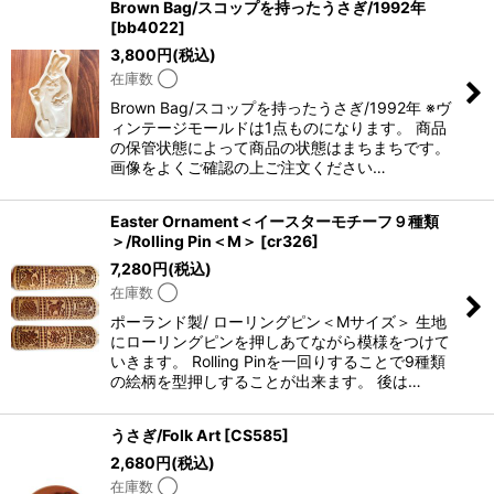
Brown Bag/スコップを持ったうさぎ/1992年
[
bb4022
]
絞り込む
3,800
円
(税込)
在庫数 ◯
Brown Bag/スコップを持ったうさぎ/1992年 ※ヴ
ィンテージモールドは1点ものになります。 商品
の保管状態によって商品の状態はまちまちです。
画像をよくご確認の上ご注文ください…
Easter Ornament＜イースターモチーフ９種類
＞/Rolling Pin＜M＞
[
cr326
]
7,280
円
(税込)
在庫数 ◯
ポーランド製/ ローリングピン＜Mサイズ＞ 生地
にローリングピンを押しあてながら模様をつけて
いきます。 Rolling Pinを一回りすることで9種類
の絵柄を型押しすることが出来ます。 後は…
うさぎ/Folk Art
[
CS585
]
2,680
円
(税込)
在庫数 ◯