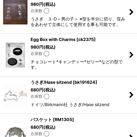
980
円
(税込)
在庫数 ◯
うさぎ ３-D＜男の子＞ ※型を半分に切り、窪み
をあわせて立体にして使用する事も可能です。
Egg Box with Charms
[
ck2375
]
980
円
(税込)
在庫数 ◯
チョコレート*キャンディー*ゼリー*などの型で
す。
うさぎ/Hase sitzend
[
bk191624
]
680
円
(税込)
在庫数 ◯
ドイツ/Birkmann社 うさぎ/Hase sitzend
バスケット
[
RM1305
]
680
円
(税込)
在庫数 ◯