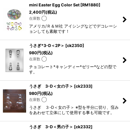
mini Easter Egg Color Set
[
RM1880
]
2,400
円
(税込)
在庫数 ◯
アメリカ/Ｒ＆Ｍ社 アイシングなどでデコレーシ
ョンしても素敵です！
うさぎ*3-D＜2P＞
[
ck2350
]
980
円
(税込)
在庫数 ◯
チョコレート*キャンディー*ゼリー*などの型で
す。
うさぎ 3-D＜女の子＞
[
ck2333
]
980
円
(税込)
在庫数 ◯
うさぎ ３-D＜女の子＞ ※型を半分に切り、窪み
をあわせて立体にして使用する事も可能です。
うさぎ 3-D＜男の子＞
[
ck2332
]