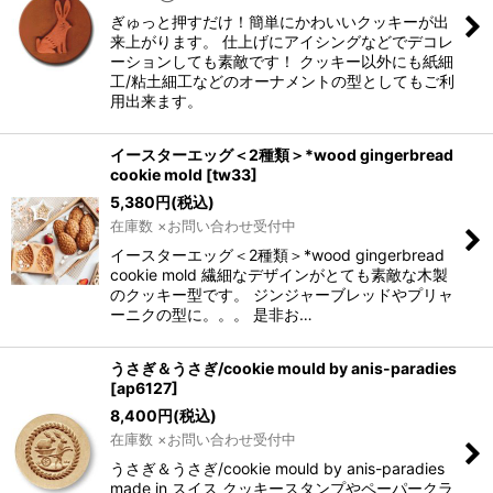
ぎゅっと押すだけ！簡単にかわいいクッキーが出
来上がります。 仕上げにアイシングなどでデコレ
ーションしても素敵です！ クッキー以外にも紙細
工/粘土細工などのオーナメントの型としてもご利
用出来ます。
イースターエッグ＜2種類＞*wood gingerbread
cookie mold
[
tw33
]
5,380
円
(税込)
在庫数 ×お問い合わせ受付中
イースターエッグ＜2種類＞*wood gingerbread
cookie mold 繊細なデザインがとても素敵な木製
のクッキー型です。 ジンジャーブレッドやプリャ
ーニクの型に。。。 是非お…
うさぎ＆うさぎ/cookie mould by anis-paradies
[
ap6127
]
8,400
円
(税込)
在庫数 ×お問い合わせ受付中
うさぎ＆うさぎ/cookie mould by anis-paradies
made in スイス クッキースタンプやペーパークラ