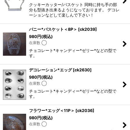
クッキーカッター/バスケット 同時に持ち手の部
分も型抜き出来るようになっております。 デコレ
ーションなどして楽しんで下さい！
バニー*バスケット＜8P＞
[
ck2039
]
980
円
(税込)
在庫数 ◯
チョコレート*キャンディー*ゼリー*などの型で
す。
デコレーション*エッグ
[
ck2630
]
980
円
(税込)
在庫数 ◯
チョコレート*キャンディー*ゼリー*などの型で
す。
フラワー*エッグ＜11P＞
[
ck2036
]
980
円
(税込)
在庫数 ◯