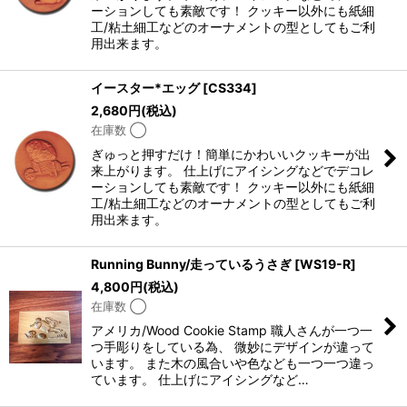
ーションしても素敵です！ クッキー以外にも紙細
工/粘土細工などのオーナメントの型としてもご利
用出来ます。
イースター*エッグ
[
CS334
]
2,680
円
(税込)
在庫数 ◯
ぎゅっと押すだけ！簡単にかわいいクッキーが出
来上がります。 仕上げにアイシングなどでデコレ
ーションしても素敵です！ クッキー以外にも紙細
工/粘土細工などのオーナメントの型としてもご利
用出来ます。
Running Bunny/走っているうさぎ
[
WS19-R
]
4,800
円
(税込)
在庫数 ◯
アメリカ/Wood Cookie Stamp 職人さんが一つ一
つ手彫りをしている為、 微妙にデザインが違って
います。 また木の風合いや色なども一つ一つ違っ
ています。 仕上げにアイシングなど…