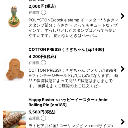
2,600
円
(税込)
在庫数 ◯
POLYSTONE/cookie stamp イースター*うさぎ＜
スタンプ部分：うさぎ＞ とってもキュートなデザ
インで、ずっしりとしたスタンプはとっても使い
やすいです。 使わないときはペーパ…
COTTON PRESS/うさぎちゃん
[
cp1466
]
4,200
円
(税込)
在庫数 ◯
COTTON PRESS/うさぎちゃん アメリカ/1999年
※ヴィンテージモールドは1点ものになります。 商
品の保管状態によって商品の状態はまちまちで
す。 画像をよくご確認の上ご注文くだ…
Happy Easter＜ハッピーイースター＞/mini
Rolling Pin
[
om185
]
5,580
円
(税込)
在庫数 ◯
ラトビア共和国/ ローリングピン＜miniサイズ＞