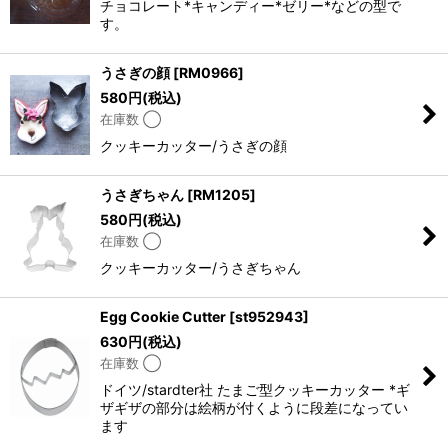
チョコレート*キャンディー*ゼリー*などの型で
す。
うさぎの顔
[
RM0966
]
580
円
(税込)
在庫数 ◯
クッキーカッター/うさぎの顔
うさぎちゃん
[
RM1205
]
580
円
(税込)
在庫数 ◯
クッキーカッター/うさぎちゃん
Egg Cookie Cutter
[
st952943
]
630
円
(税込)
在庫数 ◯
ドイツ/stardter社 たまご型クッキーカッター *ギ
ザギザの部分は絵柄が付くように段差になってい
ます