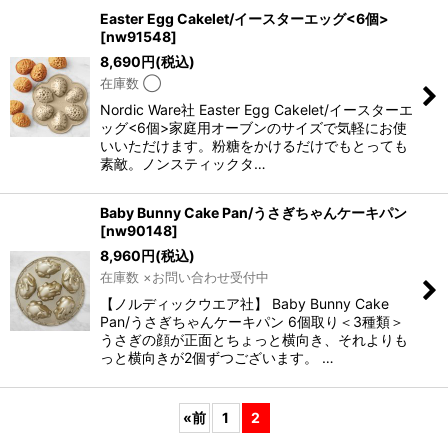
Easter Egg Cakelet/イースターエッグ<6個>
[
nw91548
]
8,690
円
(税込)
在庫数 ◯
Nordic Ware社 Easter Egg Cakelet/イースターエ
ッグ<6個>家庭用オーブンのサイズで気軽にお使
いいただけます。粉糖をかけるだけでもとっても
素敵。ノンスティックタ…
Baby Bunny Cake Pan/うさぎちゃんケーキパン
[
nw90148
]
8,960
円
(税込)
在庫数 ×お問い合わせ受付中
【ノルディックウエア社】 Baby Bunny Cake
Pan/うさぎちゃんケーキパン 6個取り＜3種類＞
うさぎの顔が正面とちょっと横向き、それよりも
っと横向きが2個ずつございます。 …
«
前
1
2