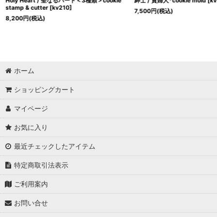
Holy Heart / 聖なるハート＜3種類＞cookie
紳士 / 貴婦人*cookie mold
[
k
stamp & cutter
[
kv210
]
7,500
円
(税込)
8,200
円
(税込)
ホーム
ショッピングカート
マイページ
お気に入り
最近チェックしたアイテム
特定商取引法表示
ご利用案内
お問い合せ