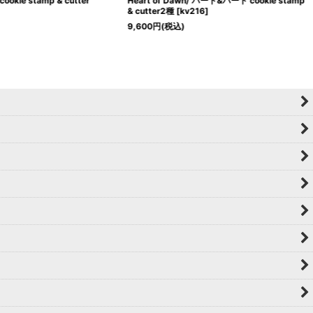
 cookie stamp & cutter
Heart of Dawn/ ハート&ハート cookie stamp
& cutter2種
[
kv216
]
9,600
円
(税込)