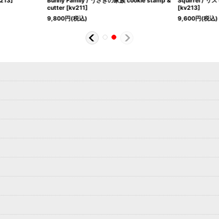
v213
]
Bunny Family / うさぎの家族 cookie stamp &
Squirrel / リス
cutter
[
kv211
]
[
kv213
]
9,800
円
(税込)
9,600
円
(税込)