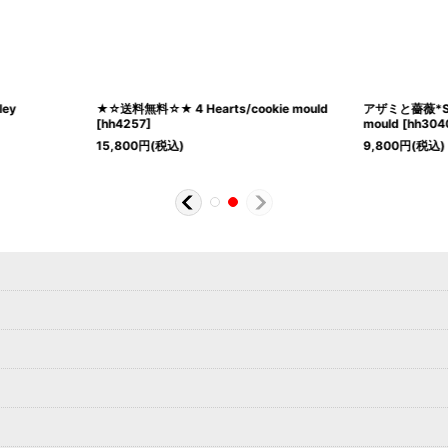
ley
★☆送料無料☆★ 4 Hearts/cookie mould
アザミと薔薇*Scott
[
hh4257
]
mould
[
hh304
15,800
円
(税込)
9,800
円
(税込)