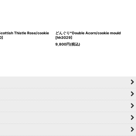
ish Thistle Rose/cookie
どんぐり*Double Acorn/cookie mould
0
]
[
hh3029
]
9,800
円
(税込)