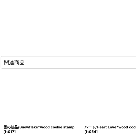
関連商品
雪の結晶/Snowflake*wood cookie stamp
ハート/Heart Love*wood cook
[
ft017
]
[
ft054
]