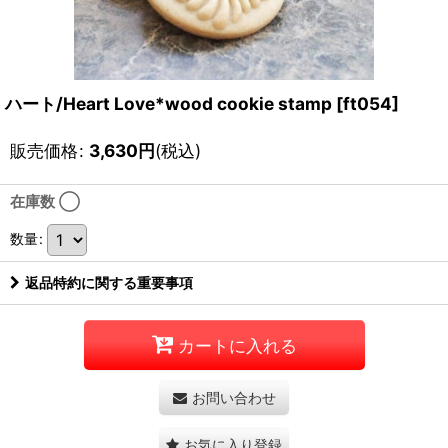
ハート/Heart Love*wood cookie stamp
[
ft054
]
販売価格
:
3,630
円
(税込)
在庫数 ◯
数量
:
返品特約に関する重要事項
カートに入れる
お問い合わせ
お気に入り登録