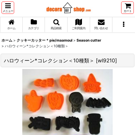
メニュー
カート
ホーム
カテゴリ
商品検索
ご利用案内
問い合わせ
ホーム
>
クッキーカッター * pie/maamoul
>
Season cutter
>
ハロウィーン*コレクション＜10種類＞
ハロウィーン*コレクション＜10種類＞
[
wl9210
]