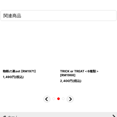
関連商品
蜘蛛の巣set
[
RM1971
]
TRICK or TREAT＜6種類＞
[
RM1966
]
1,490
円
(税込)
2,400
円
(税込)
ホーム