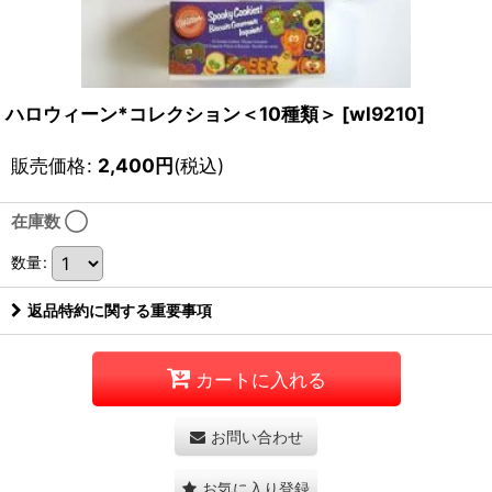
ハロウィーン*コレクション＜10種類＞
[
wl9210
]
販売価格
:
2,400
円
(税込)
在庫数 ◯
数量
:
返品特約に関する重要事項
カートに入れる
お問い合わせ
お気に入り登録