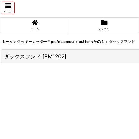
メニュー
ホーム
カテゴリ
ホーム
>
クッキーカッター * pie/maamoul
>
cutter <その１
>
ダックスフンド
ダックスフンド
[
RM1202
]