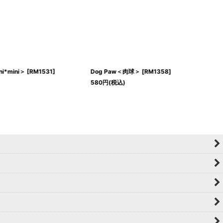
ni*mini＞
[
RM1531
]
Dog Paw＜肉球＞
[
RM1358
]
580
円
(税込)