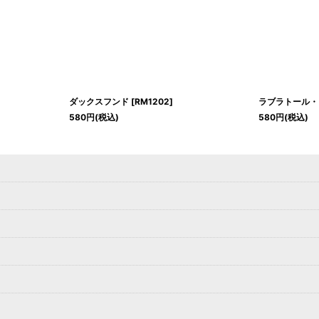
ダックスフンド
[
RM1202
]
ラブラトール・
580
円
(税込)
580
円
(税込)