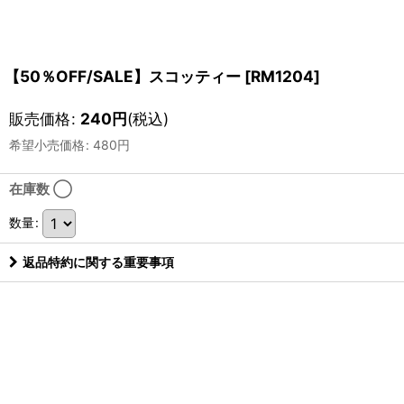
【50％OFF/SALE】スコッティー
[
RM1204
]
販売価格
:
240
円
(税込)
希望小売価格
:
480
円
在庫数 ◯
数量
:
返品特約に関する重要事項