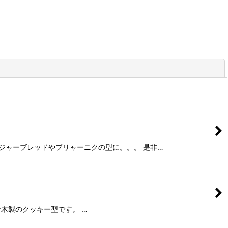
閉じる
。 ジンジャーブレッドやプリャーニクの型に。。。 是非…
ても素敵な木製のクッキー型です。 …