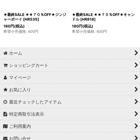
★最終SALE ★★７０％OFF★ジンジ
★最終SALE ★★７０％OFF★キャン
ャーボーイ
[
HR535
]
ドル
[
HR618
]
180
円
(税込)
180
円
(税込)
希望小売価格
:
600
円
希望小売価格
:
600
円
ホーム
ショッピングカート
マイページ
お気に入り
最近チェックしたアイテム
特定商取引法表示
ご利用案内
お問い合せ