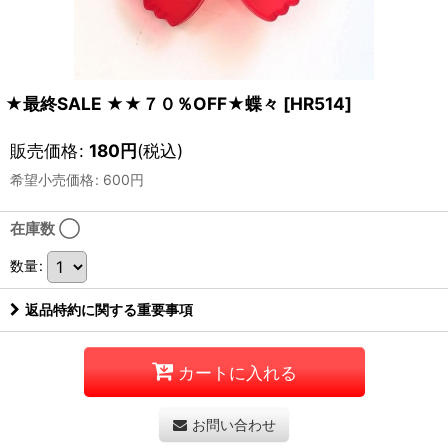
★最終SALE ★★７０％OFF★蝶々
[
HR514
]
販売価格
:
180
円
(税込)
希望小売価格
:
600
円
在庫数 ◯
数量
:
返品特約に関する重要事項
カートに入れる
お問い合わせ