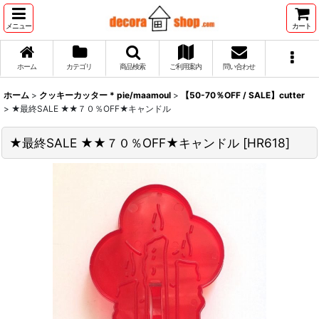
メニュー
カート
ホーム
カテゴリ
商品検索
ご利用案内
問い合わせ
ホーム
>
クッキーカッター * pie/maamoul
>
【50-70％OFF / SALE】cutter
>
★最終SALE ★★７０％OFF★キャンドル
★最終SALE ★★７０％OFF★キャンドル
[
HR618
]