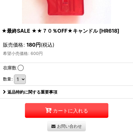
★最終SALE ★★７０％OFF★キャンドル
[
HR618
]
販売価格
:
180
円
(税込)
希望小売価格
:
600
円
在庫数 ◯
数量
:
返品特約に関する重要事項
カートに入れる
お問い合わせ