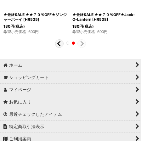
★最終SALE ★★７０％OFF★ジンジ
★最終SALE ★★７０％OFF★Jack-
ャーボーイ
[
HR535
]
O-Lantern
[
HR538
]
180
円
(税込)
180
円
(税込)
希望小売価格
:
600
円
希望小売価格
:
600
円
ホーム
ショッピングカート
マイページ
お気に入り
最近チェックしたアイテム
特定商取引法表示
ご利用案内