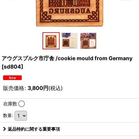
アウグスブルク市庁舎 /cookie mould from Germany
[
sd804
]
販売価格
:
3,800
円
(税込)
在庫数 ◯
数量
:
返品特約に関する重要事項