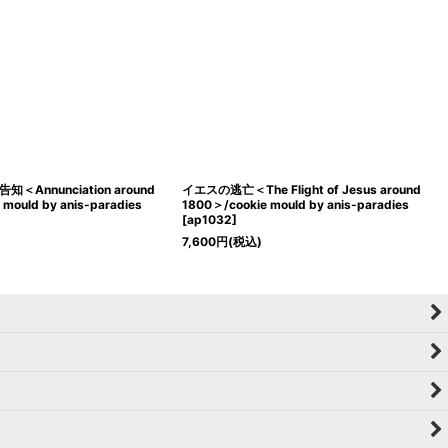
Annunciation around
イエスの逃亡＜The Flight of Jesus around
mould by anis-paradies
1800＞/cookie mould by anis-paradies
[
ap1032
]
7,600
円
(税込)