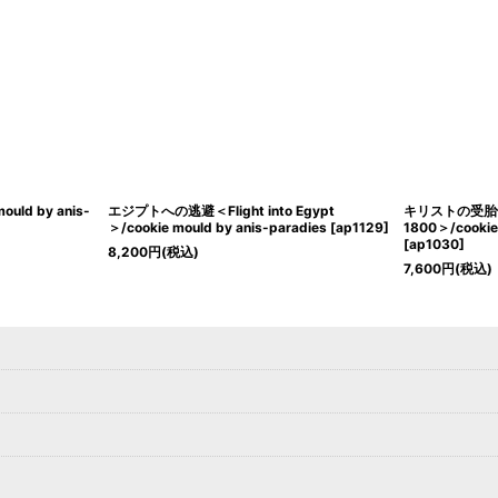
ld by anis-
エジプトへの逃避＜Flight into Egypt
キリストの受胎告知＜
＞/cookie mould by anis-paradies
[
ap1129
]
1800＞/cookie 
[
ap1030
]
8,200
円
(税込)
7,600
円
(税込)