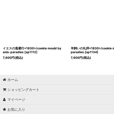
イエスの逃避行<1830>/cookie mould by
羊飼いの礼拝<1830>/cookie mou
anis-paradies
[
ap1112
]
paradies
[
ap1134
]
7,600
円
(税込)
7,600
円
(税込)
ホーム
ショッピングカート
マイページ
お気に入り