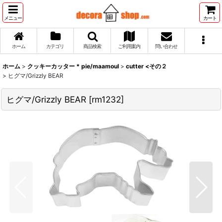
メニュー
カート
ホーム
カテゴリ
商品検索
ご利用案内
問い合わせ
ホーム
>
クッキーカッター * pie/maamoul
>
cutter <その２
>
ヒグマ/Grizzly BEAR
ヒグマ/Grizzly BEAR
[
rm1232
]