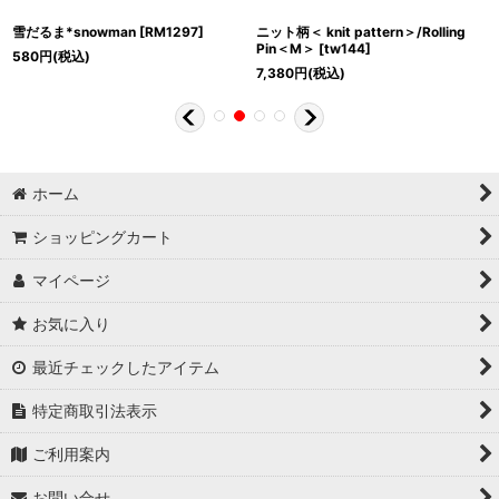
雪だるま*snowman
[
RM1297
]
ニット柄＜ knit pattern＞/Rolling
Pin＜M＞
[
tw144
]
580
円
(税込)
7,380
円
(税込)
ホーム
ショッピングカート
マイページ
お気に入り
最近チェックしたアイテム
特定商取引法表示
ご利用案内
お問い合せ