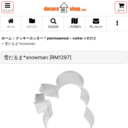
メニュー
カート
ホーム
カテゴリ
商品検索
ご利用案内
問い合わせ
ホーム
>
クッキーカッター * pie/maamoul
>
cutter <その２
>
雪だるま*snowman
雪だるま*snowman
[
RM1297
]