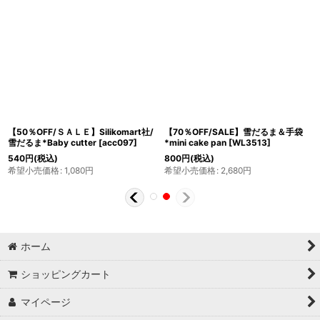
【50％OFF/ＳＡＬＥ】Silikomart社/
【70％OFF/SALE】雪だるま＆手袋
雪だるま*Baby cutter
[
acc097
]
*mini cake pan
[
WL3513
]
540
円
(税込)
800
円
(税込)
希望小売価格
:
1,080
円
希望小売価格
:
2,680
円
ホーム
ショッピングカート
マイページ