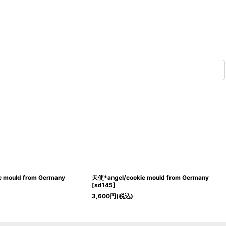
e mould from Germany
天使*angel/cookie mould from Germany
[
sd145
]
3,600
円
(税込)