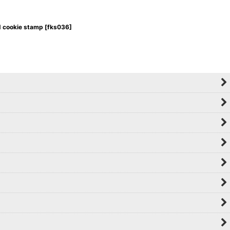
ookie stamp
[
fks036
]