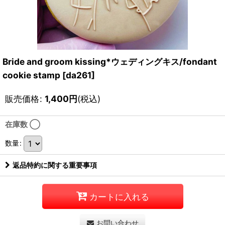
Bride and groom kissing*ウェディングキス/fondant
cookie stamp
[
da261
]
販売価格
:
1,400
円
(税込)
在庫数 ◯
数量
:
返品特約に関する重要事項
カートに入れる
お問い合わせ