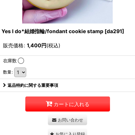
Yes I do*結婚指輪/fondant cookie stamp
[
da291
]
販売価格
:
1,400
円
(税込)
在庫数 ◯
数量
:
返品特約に関する重要事項
カートに入れる
お問い合わせ
お気に入り登録