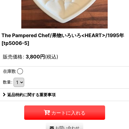
The Pampered Chef/果物いろいろ<HEART>/1995年
[
tp5006-5
]
販売価格
:
3,800
円
(税込)
在庫数 ◯
数量
:
返品特約に関する重要事項
カートに入れる
お問い合わせ