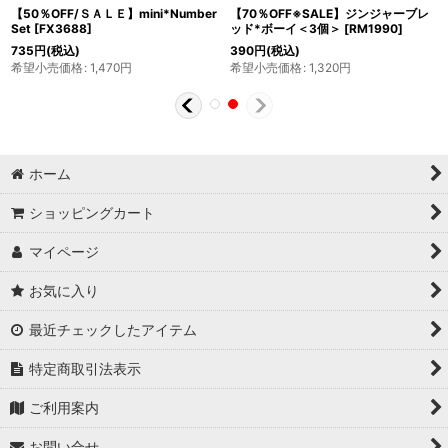
【50％OFF/ＳＡＬＥ】mini*Number
【70％OFF※SALE】ジンジャーブレ
Set
[
FX3688
]
ッド*ボーイ＜3個＞
[
RM1990
]
735
円
(税込)
390
円
(税込)
希望小売価格
:
1,470
円
希望小売価格
:
1,320
円
ホーム
ショッピングカート
マイページ
お気に入り
最近チェックしたアイテム
特定商取引法表示
ご利用案内
お問い合せ