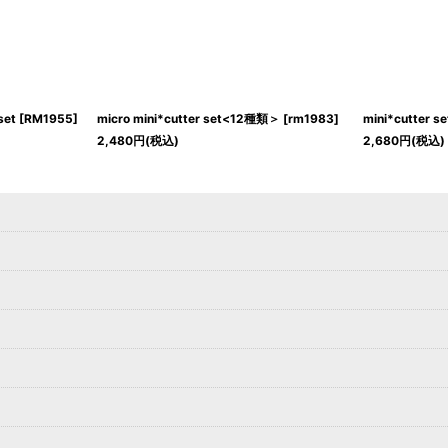
set
[
RM1955
]
micro mini*cutter set<12種類＞
[
rm1983
]
mini*cutter 
2,480
円
(税込)
2,680
円
(税込)