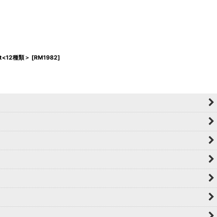
set<12種類＞
[
RM1982
]