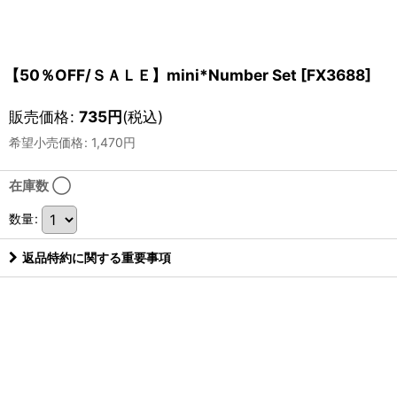
【50％OFF/ＳＡＬＥ】mini*Number Set
[
FX3688
]
販売価格
:
735
円
(税込)
希望小売価格
:
1,470
円
在庫数 ◯
数量
:
返品特約に関する重要事項