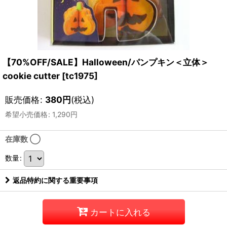
【70%OFF/SALE】Halloween/パンプキン＜立体＞
cookie cutter
[
tc1975
]
販売価格
:
380
円
(税込)
希望小売価格
:
1,290
円
在庫数 ◯
数量
:
返品特約に関する重要事項
カートに入れる