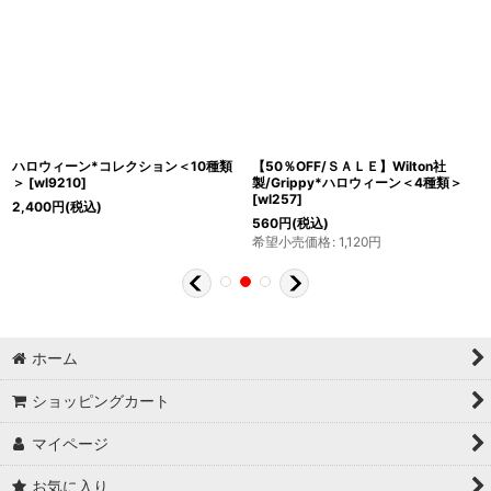
ハロウィーン*コレクション＜10種類
【50％OFF/ＳＡＬＥ】Wilton社
＞
[
wl9210
]
製/Grippy*ハロウィーン＜4種類＞
[
wl257
]
2,400
円
(税込)
560
円
(税込)
希望小売価格
:
1,120
円
ホーム
ショッピングカート
マイページ
お気に入り