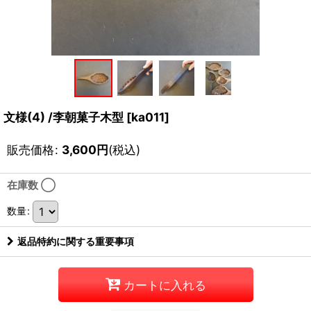
文様(4) /李朝菓子木型
[
ka011
]
販売価格
:
3,600
円
(税込)
在庫数 ◯
数量
:
返品特約に関する重要事項
カートに入れる