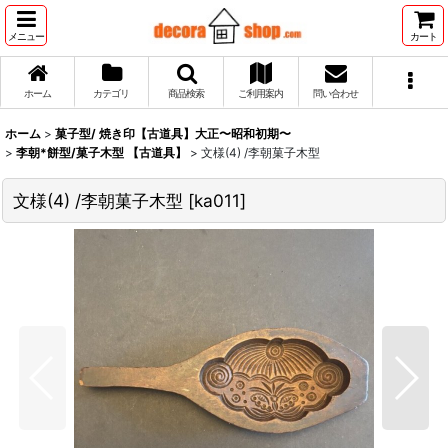
メニュー
カート
ホーム
カテゴリ
商品検索
ご利用案内
問い合わせ
ホーム
>
菓子型/ 焼き印【古道具】大正〜昭和初期〜
>
李朝*餅型/菓子木型 【古道具】
>
文様(4) /李朝菓子木型
文様(4) /李朝菓子木型
[
ka011
]