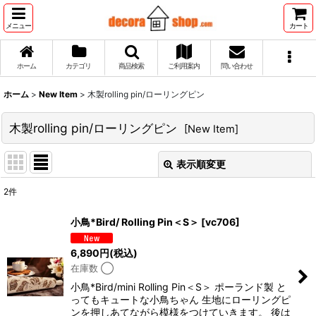
メニュー
カート
ホーム
カテゴリ
商品検索
ご利用案内
問い合わせ
ホーム
>
New Item
>
木製rolling pin/ローリングピン
木製rolling pin/ローリングピン
[
New Item
]
表示順変更
閉じる
2
件
サブカテゴリ
:
小鳥*Bird/ Rolling Pin＜S＞
[
vc706
]
表示数
:
6,890
円
(税込)
在庫数 ◯
並び順
:
小鳥*Bird/mini Rolling Pin＜S＞ ポーランド製 と
ってもキュートな小鳥ちゃん 生地にローリングピ
ンを押しあてながら模様をつけていきます。 後は