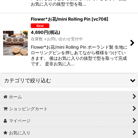
絞り込む
お気に入りの抜型で型を取…
Flower*お花/mini Rolling Pin
[
vc708
]
4,690
円
(税込)
在庫数 ×お問い合わせ受付中
Flower*お花/mini Rolling Pin ポーランド製 生地に
ローリングピンを押しあてながら模様をつけてい
きます。 後はお気に入りの抜型で型を取って完成
です。 是非お気に入…
カテゴリで絞り込む
ホーム
木製rolling pin/ローリングピン (全商品)
ショッピングカート
rolling pin
マイページ
season/rolling
お気に入り
mini rolling pin