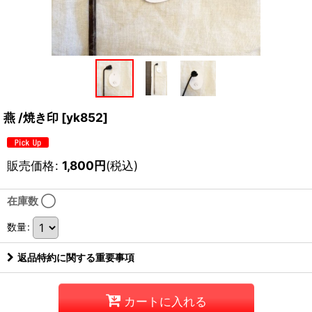
燕 /焼き印
[
yk852
]
販売価格
:
1,800
円
(税込)
在庫数 ◯
数量
:
返品特約に関する重要事項
カートに入れる