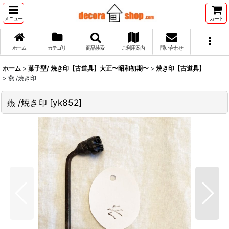
メニュー
カート
ホーム
カテゴリ
商品検索
ご利用案内
問い合わせ
ホーム
>
菓子型/ 焼き印【古道具】大正〜昭和初期〜
>
焼き印【古道具】
>
燕 /焼き印
燕 /焼き印
[
yk852
]