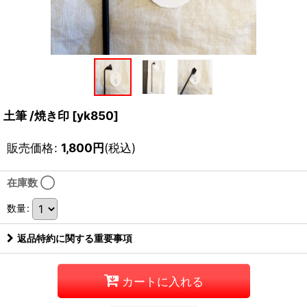
土筆 /焼き印
[
yk850
]
販売価格
:
1,800
円
(税込)
在庫数 ◯
数量
:
返品特約に関する重要事項
カートに入れる