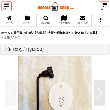
メニュー
カート
ホーム
カテゴリ
商品検索
ご利用案内
問い合わせ
ホーム
>
菓子型/ 焼き印【古道具】大正〜昭和初期〜
>
焼き印【古道具】
>
土筆 /焼き印
土筆 /焼き印
[
yk850
]