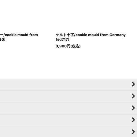
ookie mould from
ケルト十字/cookie mould from Germany
20
]
[
sd717
]
3,900
円
(税込)