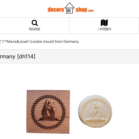
商品検索
ご利用案内
ria&Josef /cookie mould from Germany
rmany
[
dh114
]