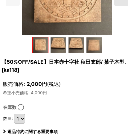
【50%OFF/SALE】日本赤十字社 秋田支部/ 菓子木型.
[
ka118
]
販売価格
:
2,000
円
(税込)
希望小売価格
:
4,000
円
在庫数 ◯
数量
:
返品特約に関する重要事項