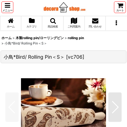
メニュー
カート
ホーム
カテゴリ
商品検索
ご利用案内
問い合わせ
ホーム
>
木製rolling pin/ローリングピン
>
rolling pin
>
小鳥*Bird/ Rolling Pin＜S＞
小鳥*Bird/ Rolling Pin＜S＞
[
vc706
]