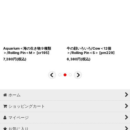
Aquarium＜海の生き物９種類
牛の顔いろいろ/Cow＜12個
＞/Rolling Pin＜M＞
[
cr195
]
＞/Rolling Pin＜S＞
[
pm229
]
7,280
円
(税込)
6,380
円
(税込)
ホーム
ショッピングカート
マイページ
お気に入り