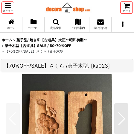
メニュー
カート
ホーム
カテゴリ
商品検索
ご利用案内
問い合わせ
ホーム
>
菓子型/ 焼き印【古道具】大正〜昭和初期〜
>
菓子木型【古道具】SALE / 50-70％OFF
>
【70%OFF/SALE】さくら /菓子木型.
【70%OFF/SALE】さくら /菓子木型.
[
ka023
]