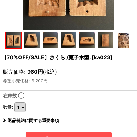
【70%OFF/SALE】さくら /菓子木型.
[
ka023
]
販売価格
:
960
円
(税込)
希望小売価格
:
3,200
円
在庫数 ◯
数量
:
返品特約に関する重要事項