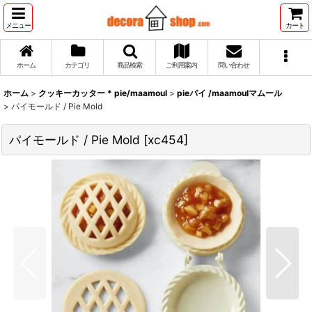
メニュー
カート
ホーム
カテゴリ
商品検索
ご利用案内
問い合わせ
ホーム
>
クッキーカッター * pie/maamoul
>
pieパイ /maamoulマムール
>
パイモールド / Pie Mold
パイモールド / Pie Mold
[
xc454
]