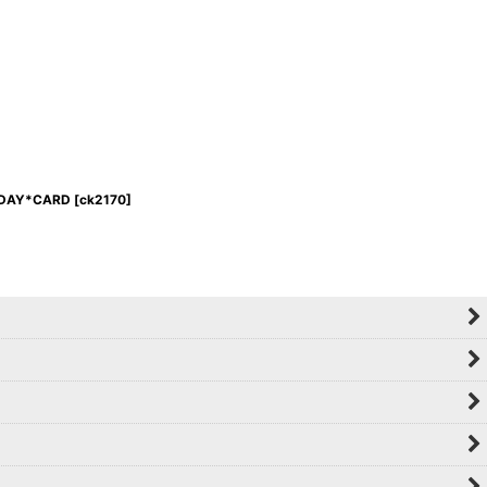
HDAY*CARD
[
ck2170
]