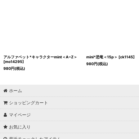
アルファベット*キャラクターmint＜A~Z＞
mini*恐竜＜15p＞
[
ck1145
]
[
mo14295
]
980
円
(税込)
980
円
(税込)
ホーム
ショッピングカート
マイページ
お気に入り
最近チェックしたアイテム