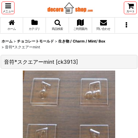
メニュー
カート
ホーム
カテゴリ
商品検索
ご利用案内
問い合わせ
ホーム
>
チョコレートモールド
>
生き物 / Charm / Mint/ Box
>
音符*スクエアーmint
音符*スクエアーmint
[
ck3913
]