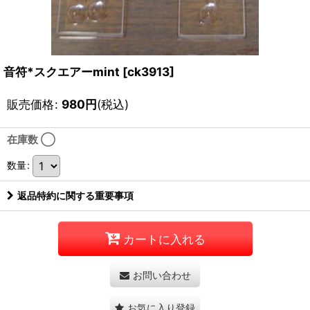
音符*スクエアーmint
[
ck3913
]
販売価格
:
980
円
(税込)
在庫数 ◯
数量
:
返品特約に関する重要事項
カートに入れる
お問い合わせ
お気に入り登録