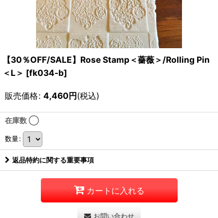
【30％OFF/SALE】Rose Stamp＜薔薇＞/Rolling Pin
＜L＞
[
fk034-b
]
販売価格
:
4,460
円
(税込)
在庫数 ◯
数量
:
返品特約に関する重要事項
カートに入れる
お問い合わせ