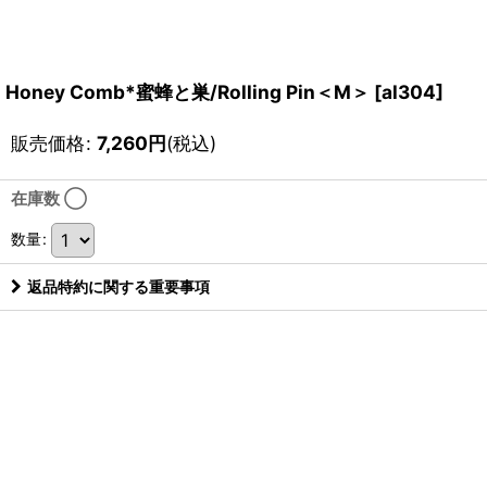
Honey Comb*蜜蜂と巣/Rolling Pin＜M＞
[
al304
]
販売価格
:
7,260
円
(税込)
在庫数 ◯
数量
:
返品特約に関する重要事項