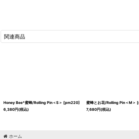
関連商品
Honey Bee*蜜蜂/Rolling Pin＜S＞
[
pm220
]
蜜蜂とお花/Rolling Pin＜M＞
[
6,380
円
(税込)
7,680
円
(税込)
ホーム