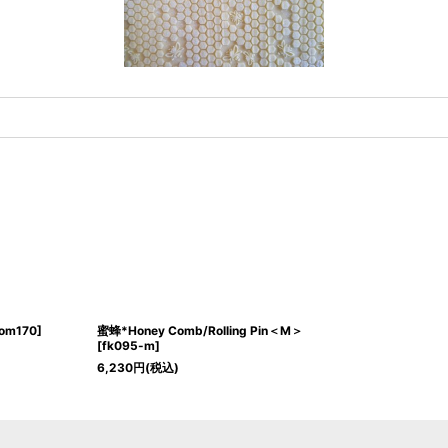
om170
]
蜜蜂*Honey Comb/Rolling Pin＜M＞
[
fk095-m
]
6,230
円
(税込)