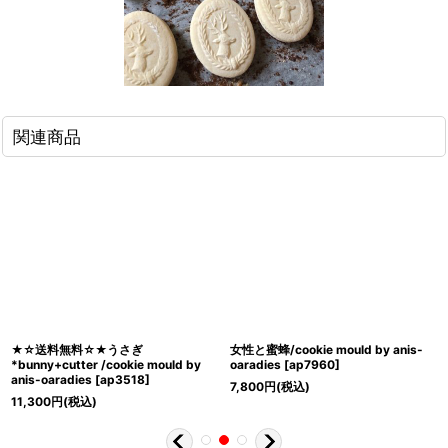
関連商品
★☆送料無料☆★うさぎ
女性と蜜蜂/cookie mould by anis-
*bunny+cutter /cookie mould by
oaradies
[
ap7960
]
anis-oaradies
[
ap3518
]
7,800
円
(税込)
11,300
円
(税込)