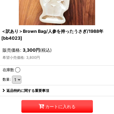
＜訳あり＞Brown Bag/人参を持ったうさぎ/1988年
[
bb4023
]
販売価格
:
3,300
円
(税込)
希望小売価格
:
3,800
円
在庫数 ◯
数量
:
返品特約に関する重要事項
カートに入れる