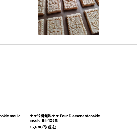
kie mould
★☆送料無料☆★ Four Diamonds/cookie
mould
[
hh4286
]
15,800
円
(税込)