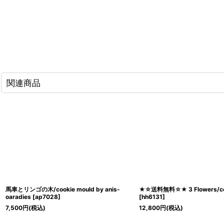
関連商品
馬車とリンゴの木/cookie mould by anis-
★☆送料無料☆★ 3 Flowers/coo
oaradies
[
ap7028
]
[
hh6131
]
7,500
円
(税込)
12,800
円
(税込)