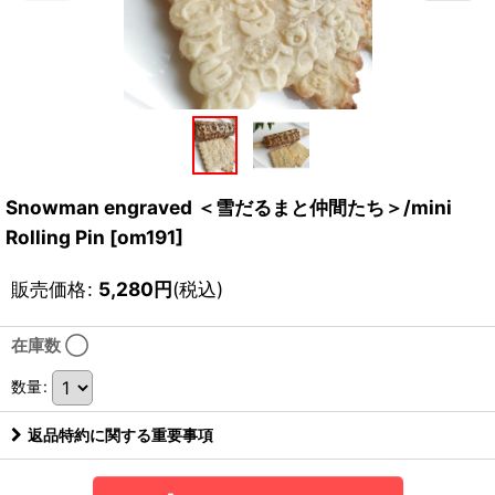
Snowman engraved ＜雪だるまと仲間たち＞/mini
Rolling Pin
[
om191
]
販売価格
:
5,280
円
(税込)
在庫数 ◯
数量
:
返品特約に関する重要事項