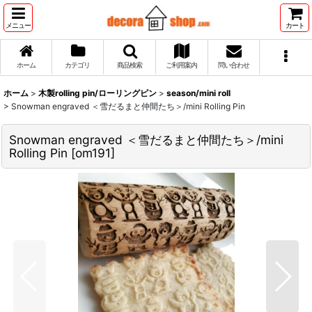
メニュー
カート
ホーム
カテゴリ
商品検索
ご利用案内
問い合わせ
ホーム
>
木製rolling pin/ローリングピン
>
season/mini roll
>
Snowman engraved ＜雪だるまと仲間たち＞/mini Rolling Pin
Snowman engraved ＜雪だるまと仲間たち＞/mini
Rolling Pin
[
om191
]