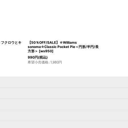
ld＜フクロウとキ
【50％OFF/SALE】☆Williams
sonoma☆Classic Pocket Pie＜円形/半円/長
方形＞
[
ws950
]
990
円
(税込)
希望小売価格
:
1,980
円