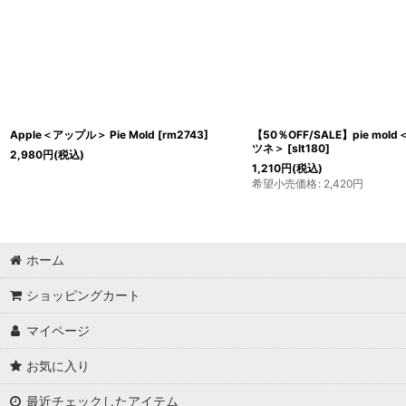
Apple＜アップル＞ Pie Mold
[
rm2743
]
【50％OFF/SALE】pie mo
ツネ＞
[
slt180
]
2,980
円
(税込)
1,210
円
(税込)
希望小売価格
:
2,420
円
ホーム
ショッピングカート
マイページ
お気に入り
最近チェックしたアイテム