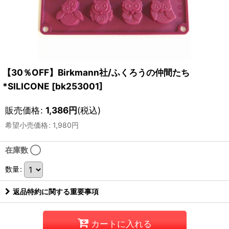
【30％OFF】Birkmann社/ふくろうの仲間たち
*SILICONE
[
bk253001
]
販売価格
:
1,386
円
(税込)
希望小売価格
:
1,980
円
在庫数 ◯
数量
:
返品特約に関する重要事項
カートに入れる