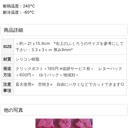
耐熱温度：240℃
耐冷温度：-60℃
商品詳細
＜約＞21ｘ15.9cm *右上のふくろうのサイズを参考にして
SIZE
下さい：3.3ｘ3ｃｍ 厚み9mm*
材質
シリコン樹脂
発送
クリックポスト＜185円 ※追跡サービス有＞ レターパック
方法
＜600円＞ ゆうパック＜地域別＞
注意
直火使用× 空焼き× 自由にハサミなどでカットできます○
事項
他の写真